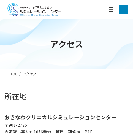
コ
ナ
ア
ン
ビ
イ
テ
ゲ
コ
ン
ン
ー
リ
ツ
シ
ン
ク
へ
ョ
ス
ン
アクセス
キ
に
ッ
移
プ
動
TOP
アクセス
所在地
おきなわクリニカルシミュレーションセンター
〒901-2725
宜野湾市喜友名1076番地 管理・研修棟 B1F