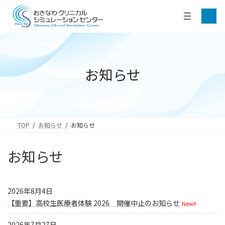
コ
ナ
ア
ン
ビ
イ
テ
ゲ
コ
ン
ン
ー
リ
ツ
シ
ン
ク
へ
ョ
ス
ン
お知らせ
キ
に
ッ
移
プ
動
TOP
お知らせ
お知らせ
お知らせ
2026年8月4日
【重要】高校生医療者体験 2026 開催中止のお知らせ
New!!
2026年7月27日